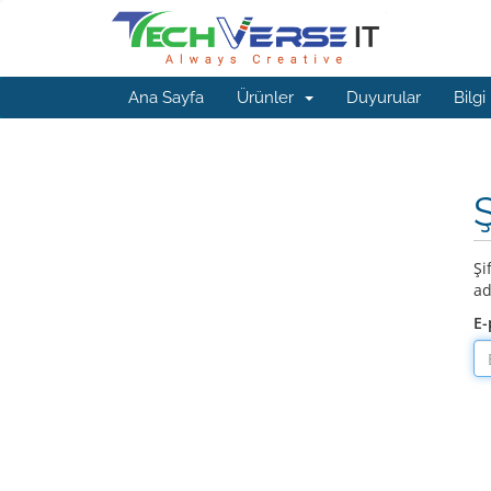
Ana Sayfa
Ürünler
Duyurular
Bilgi
Şi
ad
E-