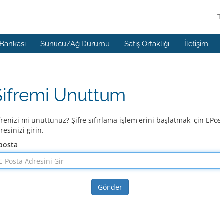
 Bankası
Sunucu/Ağ Durumu
Satış Ortaklığı
İletişim
Şifremi Unuttum
frenizi mi unuttunuz? Şifre sıfırlama işlemlerini başlatmak için EPo
resinizi girin.
posta
Gönder