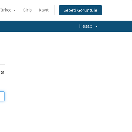
Türkçe
Giriş
Kayıt
Sepeti Görüntüle
Hesap
sta