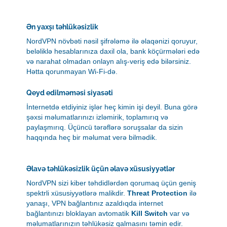
Ən yaxşı təhlükəsizlik
NordVPN növbəti nəsil şifrələmə ilə əlaqənizi qoruyur,
beləliklə hesablarınıza daxil ola, bank köçürmələri edə
və narahat olmadan onlayn alış-veriş edə bilərsiniz.
Hətta qorunmayan Wi-Fi-də.
Qeyd edilməməsi siyasəti
İnternetdə etdiyiniz işlər heç kimin işi deyil. Buna görə
şəxsi məlumatlarınızı izləmirik, toplamırıq və
paylaşmırıq. Üçüncü tərəflərə soruşsalar da sizin
haqqında heç bir məlumat verə bilmədik.
Əlavə təhlükəsizlik üçün əlavə xüsusiyyətlər
NordVPN sizi kiber təhdidlərdən qorumaq üçün geniş
spektrli xüsusiyyətlərə malikdir.
Threat Protection
ilə
yanaşı, VPN bağlantınız azaldıqda internet
bağlantınızı bloklayan avtomatik
Kill Switch
var və
məlumatlarınızın təhlükəsiz qalmasını təmin edir.