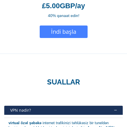
£5.00GBP/ay
40% qənaət edin!
İndi başla
SUALLAR
VPN nədir?
virtual özəl şəbəkə
internet trafikinizi təhlükəsiz bir tuneldən