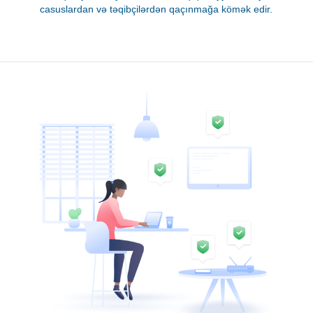
casuslardan və təqibçilərdən qaçınmağa kömək edir.