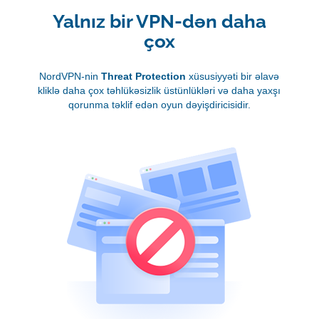
Yalnız bir VPN-dən daha
çox
NordVPN-nin
Threat Protection
xüsusiyyəti bir əlavə
kliklə daha çox təhlükəsizlik üstünlükləri və daha yaxşı
qorunma təklif edən oyun dəyişdiricisidir.