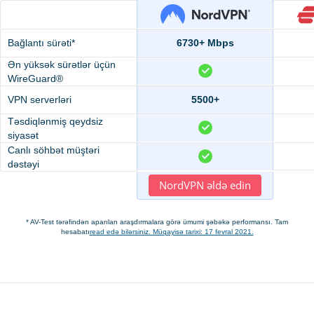
Bağlantı sürəti*
6730+ Mbps
Ən yüksək sürətlər üçün
WireGuard®
VPN serverləri
5500+
Təsdiqlənmiş qeydsiz
siyasət
Canlı söhbət müştəri
dəstəyi
NordVPN əldə edin
* AV-Test tərəfindən aparılan araşdırmalara görə ümumi şəbəkə performansı. Tam
hesabatı
read edə bilərsiniz. Müqayisə tarixi: 17 fevral 2021.