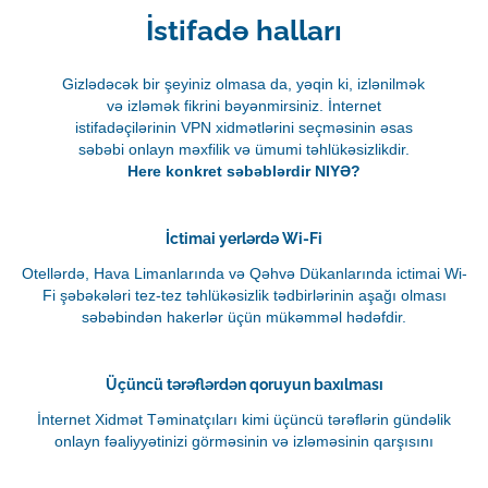
İstifadə halları
Gizlədəcək bir şeyiniz olmasa da, yəqin ki, izlənilmək
və izləmək fikrini bəyənmirsiniz. İnternet
istifadəçilərinin VPN xidmətlərini seçməsinin əsas
səbəbi onlayn məxfilik və ümumi təhlükəsizlikdir.
Here konkret səbəblərdir NIYƏ?
İctimai yerlərdə Wi-Fi
Otellərdə, Hava Limanlarında və Qəhvə Dükanlarında ictimai Wi-
Fi şəbəkələri tez-tez təhlükəsizlik tədbirlərinin aşağı olması
səbəbindən hakerlər üçün mükəmməl hədəfdir.
Üçüncü tərəflərdən qoruyun baxılması
İnternet Xidmət Təminatçıları kimi üçüncü tərəflərin gündəlik
onlayn fəaliyyətinizi görməsinin və izləməsinin qarşısını