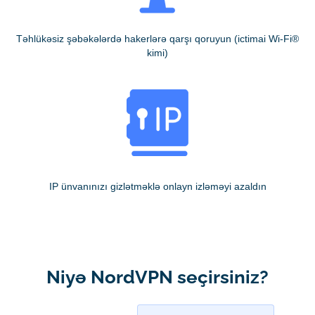
Təhlükəsiz şəbəkələrdə hakerlərə qarşı qoruyun (ictimai Wi-Fi®
kimi)
IP ünvanınızı gizlətməklə onlayn izləməyi azaldın
Niyə NordVPN seçirsiniz?