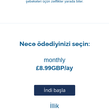
şəbəkələri üçün zəifliklər yarada bilər.
Necə ödədiyinizi seçin:
monthly
£8.99GBP/ay
İndi başla
İllik