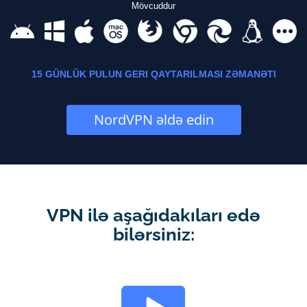
Mövcuddur
15 GÜNLÜK PULUN GERI QAYTARILMASI ZƏMANƏTI
NordVPN əldə edin
VPN ilə aşağıdakıları edə
bilərsiniz: