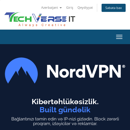
Azerbaijani
Giriş
Qeydiyyat
Səbətə bax
Naviq
keçid
Kibertəhlükəsizlik.
Built gündəlik
Bağlantınızı təmin edin və IP-nizi gizlədin.
Block zərərli
proqram, izləyicilər və reklamlar.