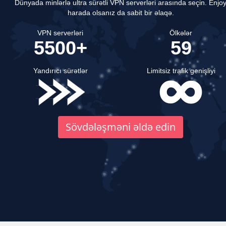
Dünyada minlərlə ultra sürətli VPN serverləri arasında seçin.
Enjo
harada olsanız da sabit bir əlaqə.
VPN serverləri
Ölkələr
5500+
59
Yandırıcı sürətlər
Limitsiz trafik genişliyi
Sövdələşməni əldə edin