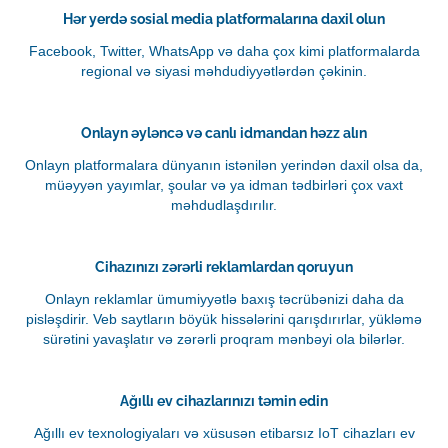
Hər yerdə sosial media platformalarına daxil olun
Facebook, Twitter, WhatsApp və daha çox kimi platformalarda
regional və siyasi məhdudiyyətlərdən çəkinin.
Onlayn əyləncə və canlı idmandan həzz alın
Onlayn platformalara dünyanın istənilən yerindən daxil olsa da,
müəyyən yayımlar, şoular və ya idman tədbirləri çox vaxt
məhdudlaşdırılır.
Cihazınızı zərərli reklamlardan qoruyun
Onlayn reklamlar ümumiyyətlə baxış təcrübənizi daha da
pisləşdirir. Veb saytların böyük hissələrini qarışdırırlar, yükləmə
sürətini yavaşlatır və zərərli proqram mənbəyi ola bilərlər.
Ağıllı ev cihazlarınızı təmin edin
Ağıllı ev texnologiyaları və xüsusən etibarsız IoT cihazları ev