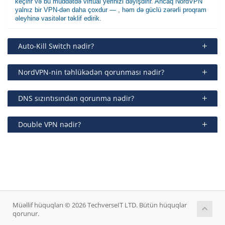
keçirir və bu müddətdə virtual yerinizi dəyişdirir. Ancaq NordVPN
yalnız bir VPN-dən daha çoxdur — , həm də güclü zərərli proqram
əleyhinə vasitələr təklif edirik.
Auto-Kill Switch nədir?
NordVPN-nin təhlükədən qorunması nədir?
DNS sızıntısından qorunma nədir?
Double VPN nədir?
Müəllif hüquqları © 2026 TechverseIT LTD. Bütün hüquqlar
qorunur.