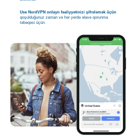
Use NordVPN onlayn fəaliyyətinizi şifrələmək üçün
qoşulduğunuz zaman və hər yerdə əlavə qorunma
təbəqəsi üçün.