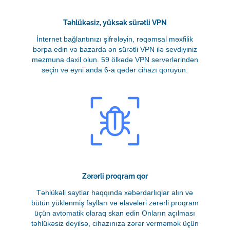
Təhlükəsiz, yüksək sürətli VPN
İnternet bağlantınızı şifrələyin, rəqəmsal məxfilik
bərpa edin və bazarda ən sürətli VPN ilə sevdiyiniz
məzmuna daxil olun. 59 ölkədə VPN serverlərindən
seçin və eyni anda 6-a qədər cihazı qoruyun.
Zərərli proqram qor
Təhlükəli saytlar haqqında xəbərdarlıqlar alın və
bütün yüklənmiş faylları və əlavələri zərərli proqram
üçün avtomatik olaraq skan edin Onların açılması
təhlükəsiz deyilsə, cihazınıza zərər verməmək üçün